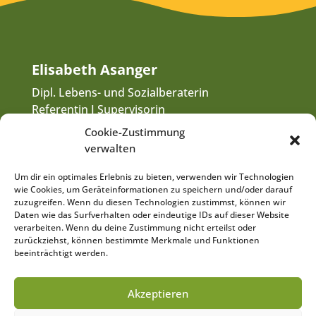
Elisabeth Asanger
Dipl. Lebens- und Sozialberaterin
Referentin I Supervisorin
Elternbildnerin I Safe-Familien-Mentorin
Cookie-Zustimmung
Psychosoziale Beratung
verwalten
Coaching I Supervision
Um dir ein optimales Erlebnis zu bieten, verwenden wir Technologien
wie Cookies, um Geräteinformationen zu speichern und/oder darauf
zuzugreifen. Wenn du diesen Technologien zustimmst, können wir
Daten wie das Surfverhalten oder eindeutige IDs auf dieser Website
verarbeiten. Wenn du deine Zustimmung nicht erteilst oder
zurückziehst, können bestimmte Merkmale und Funktionen
beeinträchtigt werden.
Akzeptieren

